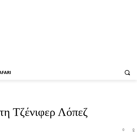
AFARI
τη Τζένιφερ Λόπεζ
0
0