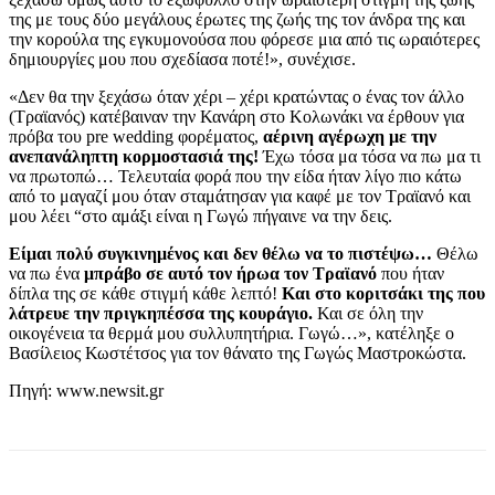
της με τους δύο μεγάλους έρωτες της ζωής της τον άνδρα της και
την κορούλα της εγκυμονούσα που φόρεσε μια από τις ωραιότερες
δημιουργίες μου που σχεδίασα ποτέ!», συνέχισε.
«Δεν θα την ξεχάσω όταν χέρι – χέρι κρατώντας ο ένας τον άλλο
(Τραϊανός) κατέβαιναν την Κανάρη στο Κολωνάκι να έρθουν για
πρόβα του pre wedding φορέματος,
αέρινη αγέρωχη με την
ανεπανάληπτη κορμοστασιά της!
Έχω τόσα μα τόσα να πω μα τι
να πρωτοπώ… Τελευταία φορά που την είδα ήταν λίγο πιο κάτω
από το μαγαζί μου όταν σταμάτησαν για καφέ με τον Τραϊανό και
μου λέει “στο αμάξι είναι η Γωγώ πήγαινε να την δεις.
Είμαι πολύ συγκινημένος και δεν θέλω να το πιστέψω…
Θέλω
να πω ένα
μπράβο σε αυτό τον ήρωα τον Τραϊανό
που ήταν
δίπλα της σε κάθε στιγμή κάθε λεπτό!
Και στο κοριτσάκι της που
λάτρευε την πριγκηπέσσα της κουράγιο.
Και σε όλη την
οικογένεια τα θερμά μου συλλυπητήρια. Γωγώ…», κατέληξε ο
Βασίλειος Κωστέτσος για τον θάνατο της Γωγώς Μαστροκώστα.
Πηγή: www.newsit.gr