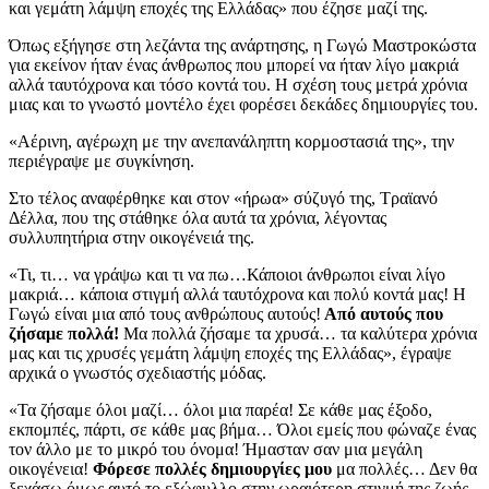
και γεμάτη λάμψη εποχές της Ελλάδας» που έζησε μαζί της.
Όπως εξήγησε στη λεζάντα της ανάρτησης, η Γωγώ Μαστροκώστα
για εκείνον ήταν ένας άνθρωπος που μπορεί να ήταν λίγο μακριά
αλλά ταυτόχρονα και τόσο κοντά του. Η σχέση τους μετρά χρόνια
μιας και το γνωστό μοντέλο έχει φορέσει δεκάδες δημιουργίες του.
«Αέρινη, αγέρωχη με την ανεπανάληπτη κορμοστασιά της», την
περιέγραψε με συγκίνηση.
Στο τέλος αναφέρθηκε και στον «ήρωα» σύζυγό της, Τραϊανό
Δέλλα, που της στάθηκε όλα αυτά τα χρόνια, λέγοντας
συλλυπητήρια στην οικογένειά της.
«Τι, τι… να γράψω και τι να πω…Κάποιοι άνθρωποι είναι λίγο
μακριά… κάποια στιγμή αλλά ταυτόχρονα και πολύ κοντά μας! Η
Γωγώ είναι μια από τους ανθρώπους αυτούς!
Από αυτούς που
ζήσαμε πολλά!
Μα πολλά ζήσαμε τα χρυσά… τα καλύτερα χρόνια
μας και τις χρυσές γεμάτη λάμψη εποχές της Ελλάδας», έγραψε
αρχικά ο γνωστός σχεδιαστής μόδας.
«Τα ζήσαμε όλοι μαζί… όλοι μια παρέα! Σε κάθε μας έξοδο,
εκπομπές, πάρτι, σε κάθε μας βήμα… Όλοι εμείς που φώναζε ένας
τον άλλο με το μικρό του όνομα! Ήμασταν σαν μια μεγάλη
οικογένεια!
Φόρεσε πολλές δημιουργίες μου
μα πολλές… Δεν θα
ξεχάσω όμως αυτό το εξώφυλλο στην ωραιότερη στιγμή της ζωής