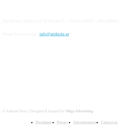
Επικοινωνία
Διεύθυνση: Ραιδεστού 58 Νίκαια Τ.: +30212134956 – 6951108692
Email Επικοινωνίας:
info@attikiola.gr
Βρείτε μας στα Social Media
© Attikiola News | Designed & Inspired by
Olega Advertising
Disclaimer
Privacy
Advertisement
Contact us