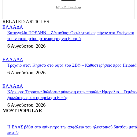
https://attikiola.gr
RELATED ARTICLES
ΕΛΛΑΔΑ
Καταγγελία ΠΟΕΔΗΝ – Ζάκυνθος: Οκτώ γυναίκες πήγαν στα Επείγοντα
του νοσοκομείου με αναφορές για βιασμό
6 Αυγούστου, 2026
ΕΛΛΑΔΑ
Τροχαίο στον Κηφισό στο ύψος του ΣΕΦ – Καθυστερήσεις προς Πειραιά
6 Αυγούστου, 2026
ΕΛΛΑΔΑ
Κέρκυρα: Τεράστια θαλάσσια ρύπανση στην παραλία Ημερολιά – Γεμάτο
ξαπλώστρες και ομπρέλες ο βυθός
6 Αυγούστου, 2026
MOST POPULAR
Η ΕΛΑΣ βάζει στο επίκεντρο την ασφάλεια του ηλεκτρικού δικτύου μετά
φωτιές