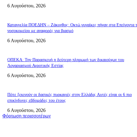
6 Αυγούστου, 2026
Καταγγελία ΠΟΕΔΗΝ – Ζάκυνθος: Οκτώ γυναίκες πήγαν στα Επείγοντα 
νοσοκομείου με αναφορές για βιασμό
6 Αυγούστου, 2026
ΟΠΕΚΑ: Την Παρασκευή η δεύτερη πληρωμή των δικαιούχων του
Λογαριασμού Αγροτικής Εστίας
6 Αυγούστου, 2026
Πότε ξεκινούν οι δασικές πυρκαγιές στην Ελλάδα; Αυτές είναι οι 6 πιο
επικίνδυνες εβδομάδες του έτους
6 Αυγούστου, 2026
Φόρτωση περισσοτέρων