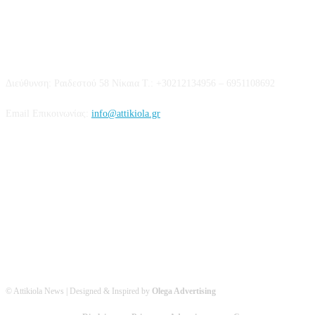
Επικοινωνία
Διεύθυνση: Ραιδεστού 58 Νίκαια Τ.: +30212134956 – 6951108692
Email Επικοινωνίας:
info@attikiola.gr
Βρείτε μας στα Social Media
© Attikiola News | Designed & Inspired by
Olega Advertising