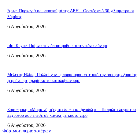
Άρτα: Πυρκαγιά σε υποσταθμό της ΔΕΗ – Ορατές από 30 χιλιόμετρα οι
λάμψεις
6 Αυγούστου, 2026
Idra Kayne: Παίρνω τον όποιο φόβο και τον κάνω δύναμη
6 Αυγούστου, 2026
Μελέτης Ηλίας: Πολλοί γονείς παρασυρόμαστε από την άσκηση εξουσίας
ξεφεύγουμε, χωρίς να το καταλαβαίνουμε
6 Αυγούστου, 2026
Σαμοθράκη: «Μαμά νόμιζες ότι δε θα σε ξαναδώ;» – Τα πρώτα λόγια του
22χρονου που έπεσε σε κανάλι με καυτό νερό
6 Αυγούστου, 2026
Φόρτωση περισσοτέρων