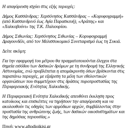
Η απαγόρευση ισχύει στις εξής περιοχές:
Δήμος Κασσάνδρας: Χερσόνησος Κασσάνδρας – «Κορυφογραμμή»
(από Κασσανδρινό έως Αγία Παρασκευή), «Αράπης» και
«Χαλκοβούνι» της Τ.Κ. Παλιουρίου.
Δήμος Σιθωνίας: Χερσόνησος Σιθωνίας – Κορυφογραμμή
Δραγουνδέλι, από τον Μελισσοκομικό Συνεταιρισμό έως τη Συκιά.
Δείτε ακόμη:
Για την εφαρμογή του μέτρου θα πραγματοποιούνται έλεγχοι στα
σημεία εισόδου των δασικών δρόμων με τη συνδρομή της Ελληνικής
Αστυνομίας, ενώ προβλέπεται η απομάκρυνση όσων βρίσκονται στις
παραπάνω περιοχές, με εξαίρεση τα μέλη των εθελοντικών
οργανώσεων που συμμετέχουν στις δράσεις πυροπροστασίας της
Περιφερειακής Ενότητας Χαλκιδικής.
Η Περιφερειακή Ενότητα Χαλκιδικής απευθύνει έκκληση προς
κατοίκους και επισκέπτες να τηρήσουν την απαγόρευση και να
ακολουθούν τις οδηγίες των αρμόδιων αρχών, συμβάλλοντας στην
προστασία της ανθρώπινης ζωής, των δασικών οικοσυστημάτων και
της δημόσιας περιουσίας.»
Πηγή: www.aftodioikisi.gr