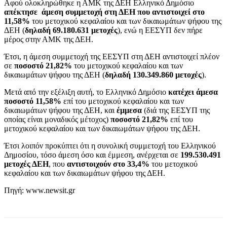
Αφού ολοκληρώθηκε η ΑΜΚ της ΔΕΗ Ελληνικό Δημόσιο
απέκτησε άμεση συμμετοχή στη ΔΕΗ που αντιστοιχεί στο
11,58%
του μετοχικού κεφαλαίου και των δικαιωμάτων ψήφου της
ΔΕΗ (
δηλαδή 69.180.631 μετοχές
), ενώ η ΕΕΣΥΠ δεν πήρε
μέρος στην ΑΜΚ της ΔΕΗ.
Έτσι, η άμεση συμμετοχή της ΕΕΣΥΠ στη ΔΕΗ αντιστοιχεί πλέον
σε
ποσοστό 21,82%
του μετοχικού κεφαλαίου και των
δικαιωμάτων ψήφου της ΔΕΗ (
δηλαδή 130.349.860 μετοχές
).
Μετά από την εξέλιξη αυτή, το Ελληνικό Δημόσιο
κατέχει άμεσα
ποσοστό 11,58%
επί του μετοχικού κεφαλαίου και των
δικαιωμάτων ψήφου της ΔΕΗ, και
έμμεσα
(διά της ΕΕΣΥΠ της
οποίας είναι μοναδικός μέτοχος)
ποσοστό 21,82%
επί του
μετοχικού κεφαλαίου και των δικαιωμάτων ψήφου της ΔΕΗ.
Έτσι λοιπόν προκύπτει ότι η συνολική συμμετοχή του Ελληνικού
Δημοσίου, τόσο άμεση όσο και έμμεση, ανέρχεται σε
199.530.491
μετοχές ΔΕΗ
, που
αντιστοιχούν στο 33,4%
του μετοχικού
κεφαλαίου και των δικαιωμάτων ψήφου της ΔΕΗ.
Πηγή: www.newsit.gr