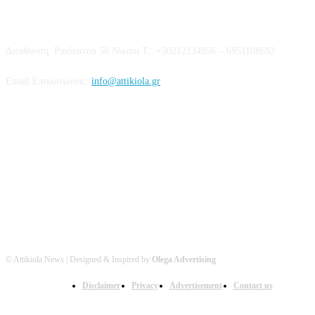
Επικοινωνία
Διεύθυνση: Ραιδεστού 58 Νίκαια Τ.: +30212134956 – 6951108692
Email Επικοινωνίας:
info@attikiola.gr
Βρείτε μας στα Social Media
© Attikiola News | Designed & Inspired by
Olega Advertising
Disclaimer
Privacy
Advertisement
Contact us