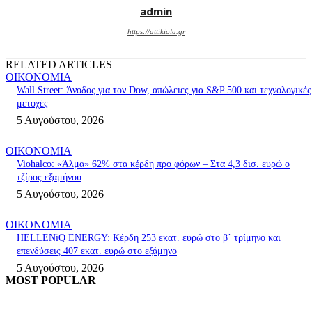
admin
https://attikiola.gr
RELATED ARTICLES
ΟΙΚΟΝΟΜΙΑ
Wall Street: Άνοδος για τον Dow, απώλειες για S&P 500 και τεχνολογικές
μετοχές
5 Αυγούστου, 2026
ΟΙΚΟΝΟΜΙΑ
Viohalco: «Άλμα» 62% στα κέρδη προ φόρων – Στα 4,3 δισ. ευρώ ο
τζίρος εξαμήνου
5 Αυγούστου, 2026
ΟΙΚΟΝΟΜΙΑ
HELLENiQ ENERGY: Κέρδη 253 εκατ. ευρώ στο β΄ τρίμηνο και
επενδύσεις 407 εκατ. ευρώ στο εξάμηνο
5 Αυγούστου, 2026
MOST POPULAR