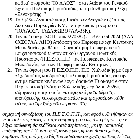
κωδική ονομασία “ΙΟ ΛΑΟΣ” , στα πλαίσια του Γενικού
Σχεδίου Πολιτικής Προστασίας με τη συνθηματική λέξη
«Ξενοκράτης»’’
Το Σχέδιο Αντιμετώπισης Εκτάκτων Αναγκών εξ’ αιτίας
Δασικών Πυρκαγιών ΚΜ, με την κωδική ονομασία
“ΙΟΛΑΟΣ”, (ΑΔΑ:6ΩΒΘ7ΛΛ-35Κ),
Την υπ’ αριθμ. ΣΟΠΠ/οικ./270382(2153)/26.04.2024 (ΑΔΑ:
6ΧΣΘ7ΛΛ-ΛΗΟ) Απόφαση του Περιφερειάρχη Κεντρικής
Μα κεδονίας με θέμα : “Συγκρότηση Περιφερειακού
Επιχειρησιακού Συντονιστικού Οργάνου Πολιτικής
Προστασίας (Π.Ε.Σ.Ο.Π.Π) της Περιφέρειας Κεντρικής
Μακεδονίας και των Περιφερειακών Ενοτήτων”,
Την Απόφαση του Π.Ε.Σ.Ο.Π.Π. Π.Ε. Χαλκιδικής με θέμα
«Σχεδιασμός και δράσεις Πολιτικής Προστασίας για την
αντιμε τώπιση κινδύνων λόγω δασικών Πυρκαγιών στην
Περιφερειακή Ενότητα Χαλκιδικής, περιόδου 2026»,
σύμφωνα με την οποία «
αναφορικά με το θέμα της
απαγόρευσης κυκλοφορίας πεζών και τροχοφόρων κάθε
είδους για την τρέχουσα περίοδο, στη
σημερινή συνεδρίαση του Π.Ε.Σ.Ο.Π.Π., και αφού συζητήθηκαν εκ
νέου οι λεπτομέρειες για την εφαρμογή του ως άνω μέτρου, η εν
λόγω απόφαση θα εκδίδεται κατά περίπτωση, με την αποστολή
εισήγησης της ΠΥ, και τη σύμφωνη γνώμη των Δασαρ χείων,
λαμβάνοντας υπόψη, εκτός του εκδιδόμενου χάρτη με τους δείκτες