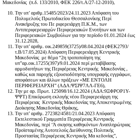
Μακεδονίας (π.δ. 133/2010, ΦΕΚ 226/τ.Α/27-12-2010),
Την υπ’ αριθμ.15485/2023/24.11.2023 Απόφαση του
Πολυμελούς Πρωτοδικείου Θεσσαλονίκης Περί
Ανακήρυξης του Πε ριφερειάρχη Π.Κ.Μ., των
Αντιπεριφερειαρχών Περιφερειακών Ενοτήτων και των
Περιφερειακών Συμβούλων για την περίοδο 01.01.2024 έως
31.12.2028,
Την υπ’ αριθμ. οικ.249859(3725)/08.04.2024 (ΦΕΚ2793/
τ.Β/17.05.2024) Απόφαση Περιφερειάρχη Κεντρικής
Μακεδονίας με θέμα “2η τροποποίηση της
υπ”αρ.οικ.17255(397)/9.01.2024 περί μεταβίβασης
αρμοδιοτήτων της Περιφέρειας Κεντρικής Μακεδονίας ,
καθώς και παροχής εξουσιοδότησης υπογραφής εγγράφων,
αποφάσεων και άλλων πράξεων «ΜΕ ΕΝΤΟΛΗ
ΠΕΡΙΦΕΡΕΙΑΡΧΗ” (ΑΔΑ:ΨΣΙΨ7ΛΛ-ΓΕ6),
Την με αρ. Πρωτ. 125098/16.12.2024 (ΑΔΑ:9ΞΦΡΟΡ1Υ-
ΨΨΤ) Επικύρωση εκλογής νέου Περιφερειάρχη της
Περιφέρειας Κεντρικής Μακεδονίας της Αποκεντρωμένης
Διοίκησης Μακεδονίας Θράκης,
Την υπ’ αριθμ. 272382/4581/21.04.2023 Απόφαση
Εκτελεστικού Γραμματέα Περιφέρειας Κεντρικής
Μακεδονίας, περί ‘Ά σκησης καθηκόντων Αναπληρώτριας
Προϊσταμένης Αυτοτελούς Διεύθυνσης Πολιτικής
Προστασίας Περιφέρειας Κεντρικής Μα κεδονίας”,