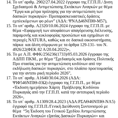
Το υπ’ αριθμ. 2902/27.04.2022 έγγραφο της Γ.Γ.Π.Π./ Δνση
Σχεδιασμού & Αντιμετώπισης Εκτάκτων Αναγκών με θέμα
“Έργα και μέτρα πρόληψης για την αντιμετώπιση των
δασικών πυρκαγιών- Προπαρασκευαστικές δράσεις
εμπλεκόμενων φο ρέων” (ΑΔΑ: ΨΝΛΔ46ΝΠΙΘ-Μ57),
Το υπ’ αριθμ. Α2320/10.06.2024 έγγραφο της Γ.Γ.Π.Π. με
θέμα «Εφαρμογή των αποφάσεων απαγόρευσης διέλευσης,
παραμονής και κυκλοφορίας προσώπων και οχημάτων σε
περιοχές NATURA, καθώς και σε δασικά οικοσυστήματα,
πάρκα και άλση σύμφωνα με τα άρθρα 129-131- του Ν.
4926/22(ΦΕΚ 82 Α/20.04.2022)»,
Το με Α.Π. ΦΦΚ/256236(1733)/05.03.2026 έγγραφο της
ΑΔΠΠ ΠΚΜ., με θέμα “Σχεδιασμός και δράσεις Πολιτικής
Προ στασίας για την αντιμετώπιση κινδύνων από την
εκδήλωση δασικών πυρκαγιών, στο πλαίσιο προετοιμασίας
για την αντιπυ ρική περίοδο 2026”,
Το υπ΄ αριθμ. Α1640/30.04.2026 (ΑΔΑ:
ΨΙΦ546ΝΠΙΘ-03Ω) έγγραφο της Γ.Γ.Π.Π., με θέμα
«Έκδοση ημερήσιου Χάρτη Πρόβλεψης Κινδύνου
Πυρκαγιάς από την Γ.Γ.Π.Π. κατά την αντιπυρική περίοδο
2026»,
Το υπ΄ αριθμ. Α1309/28.4.2023 (ΑΔΑ:ΡΣΛΘ46ΝΠΙΘ-ΝΛ5)
έγγραφό της Γ.Γ.Π.Π./Γενική Διεύθυνση Συντονισμού με
θέμα “5η Έκδοση του Γενικού Σχεδίου Αντιμετώπισης
Εκτάκτων Αναγκών εξαιτίας Δασικών Πυρκαγιών» και