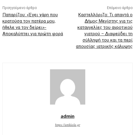
Προηγούμενο άρθρο
Επόμενο άρθρο
Παπαρίζου: «Έχει χάρη που
Καστελλόριζο: Τι απαντά o
κρατούσα τον πατέρα μου,
Δήμος Μεγίστης για τις
ήθελε να τον δείρει»-
καταγγελίες του αγροτικού
Αποκαλύπτει για πρώτη φορά
γιατρού – Διαψεύδει τη
σύλληψή του και τα περί
απουσίας ιατρικής κάλυψης
admin
https://attikiola.gr