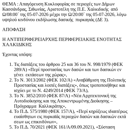
ΘΕΜΑ : Απαγόρευση Κυκλοφορίας σε περιοχές των Δήμων
Κασσάνδρας, Σιθωνίας, Αριστοτέλη της Π.Ε. Χαλκιδικής από
Ω/08:00΄ της 05-07-2026 μέχρι την Ω/20:00΄ της 05-07-2026, λόγω
υψηλού κινδύνου εκδήλωσης δασικής πυρκαγιάς (ΔΕ 3).
ΑΠΟΦΑΣΗ
Η ΑΝΤΙΠΕΡΙΦΕΡΕΙΑΡΧΗΣ ΠΕΡΙΦΕΡΕΙΑΚΗΣ ΕΝΟΤΗΤΑΣ
ΧΑΛΚΙΔΙΚΗΣ
Έχοντας υπόψη:
Τις διατάξεις του άρθρου 25 και 36 του Ν. 998/1979 (ΦΕΚ
289/Α) «Περί προστασίας των δασών και των δασικών εν
γένει εκτάσεων της χώρας»,
Το Ν. 3013/2002 (ΦΕΚ 102/Α) «Αναβάθμιση της Πολιτικής
Προστασίας και λοιπές διατάξεις», όπως τροποποιήθηκε και
ισχύει με το Ν. 4249/2014 (ΦΕΚ 73/Α),
Το Ν. 3852/2010 (ΦΕΚ 87/Α) «Νέα Αρχιτεκτονική της
Αυτοδιοίκησης και της Αποκεντρωμένης Διοίκησης –
Πρόγραμμα Καλλικράτης»,
Το Π.Δ. 575/1980 (ΦΕΚ 157/Α), «Περί κηρύξεως ιδιαιτέρως
ευαίσθητων εις πυρκαϊάς περιοχών δασών και δασικών εκτά
σεων ως επικινδύνων»,
Το Π.Δ. 70/2021 (ΦΕΚ 161/Α/09.09.2021), «Σύσταση