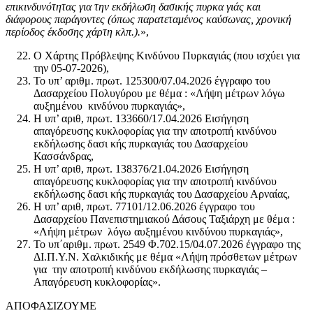
επικινδυνότητας για την εκδήλωση δασικής πυρκα γιάς και
διάφορους παράγοντες (όπως παρατεταμένος καύσωνας, χρονική
περίοδος έκδοσης χάρτη κλπ.).
»,
Ο Χάρτης Πρόβλεψης Κινδύνου Πυρκαγιάς (που ισχύει για
την 05-07-2026),
Το υπ’ αριθμ. πρωτ. 125300/07.04.2026 έγγραφο του
Δασαρχείου Πολυγύρου με θέμα : «Λήψη μέτρων λόγω
αυξημένου κινδύνου πυρκαγιάς»,
Η υπ’ αριθ, πρωτ. 133660/17.04.2026 Εισήγηση
απαγόρευσης κυκλοφορίας για την αποτροπή κινδύνου
εκδήλωσης δασι κής πυρκαγιάς του Δασαρχείου
Κασσάνδρας,
Η υπ’ αριθ, πρωτ. 138376/21.04.2026 Εισήγηση
απαγόρευσης κυκλοφορίας για την αποτροπή κινδύνου
εκδήλωσης δασι κής πυρκαγιάς του Δασαρχείου Αρναίας,
Η υπ’ αριθ, πρωτ. 77101/12.06.2026 έγγραφο του
Δασαρχείου Πανεπιστημιακού Δάσους Ταξιάρχη με θέμα :
«Λήψη μέτρων λόγω αυξημένου κινδύνου πυρκαγιάς»,
Το υπ΄αριθμ. πρωτ. 2549 Φ.702.15/04.07.2026 έγγραφο της
ΔΙ.Π.Υ.Ν. Χαλκιδικής με θέμα «Λήψη πρόσθετων μέτρων
για την αποτροπή κινδύνου εκδήλωσης πυρκαγιάς –
Απαγόρευση κυκλοφορίας».
ΑΠΟΦΑΣΙΖΟΥΜΕ