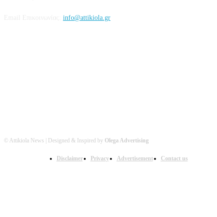
Email Επικοινωνίας:
info@attikiola.gr
Βρείτε μας στα Social Media
© Attikiola News | Designed & Inspired by
Olega Advertising
Disclaimer
Privacy
Advertisement
Contact us