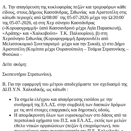
Α. Την απαγόρευση της κυκλοφορίας πεζών και τροχοφόρων κάθε
είδους, στους Δήμους Κασσάνδρας, Σιθωνίας και Αριστοτέλη στις
κάτωθι περιοχές από Ω/08:00΄ της 05-07-2026 μέχρι την Ω/20:00΄
της 05-07-2026, α) στη Χερ σόνησο Κασσάνδρας
(«Κορυφογραμμή» (από Κασσανδρινό μέχρι Αγία Παρασκευή),
«Αράπης» και «Χαλκοβούνι» Τ.Κ. Παλιουρίου), β) στη
Χερσόνησο Σιθωνίας (Κορυφογραμμή Δραγουνδέλι από
Μελισσοκομικό Συνεταιρισμό μέχρι και την Συκιά), γ) στο Δήμο
Αριστοτέλη (Κομίτσα μέχρι Ουρανούπολη – Τσάμια Στρατονίκης –
Φυσώκα –
Δείτε ακόμη:
Σκοπευτήριο Στρατωνίου),
Β. Για την εφαρμογή του μέτρου αποδεχόμαστε τον σχεδιασμό της
ΔΙ.Π.Υ.Ν. Χαλκιδικής, ως κάτωθι :
Τα σημεία ελέγχου και απαγόρευσης εισόδου με την
συνδρομή της ΕΛ.ΑΣ. στην συμβολή των δασικών δρόμων
με τις αντί στοιχες επαρχιακές και δημοτικές οδούς.
Η απομάκρυνση όλων των ευρισκομένων στο δάσος από τα
περιπολικά οχήματα του Π.Σ. και ΕΛ.ΑΣ., εκτός των μελών
εθελο ντικών οργανώσεων (πεζών ή εποχούμενων), που
συμμετέχουν στην πυροπροστασία της Π.Ε. Χαλκιδικής. •