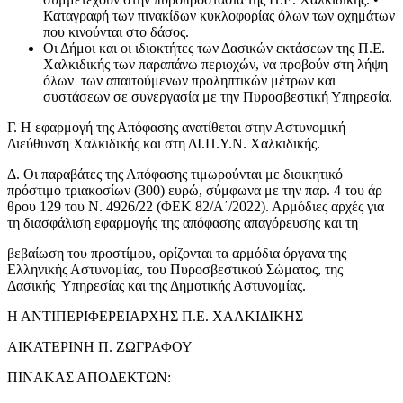
Καταγραφή των πινακίδων κυκλοφορίας όλων των οχημάτων
που κινούνται στο δάσος.
Οι Δήμοι και οι ιδιοκτήτες των Δασικών εκτάσεων της Π.Ε.
Χαλκιδικής των παραπάνω περιοχών, να προβούν στη λήψη
όλων των απαιτούμενων προληπτικών μέτρων και
συστάσεων σε συνεργασία με την Πυροσβεστική Υπηρεσία.
Γ. Η εφαρμογή της Απόφασης ανατίθεται στην Αστυνομική
Διεύθυνση Χαλκιδικής και στη ΔΙ.Π.Υ.Ν. Χαλκιδικής.
Δ. Οι παραβάτες της Απόφασης τιμωρούνται με διοικητικό
πρόστιμο τριακοσίων (300) ευρώ, σύμφωνα με την παρ. 4 του άρ
θρου 129 του Ν. 4926/22 (ΦΕΚ 82/Α΄/2022). Αρμόδιες αρχές για
τη διασφάλιση εφαρμογής της απόφασης απαγόρευσης και τη
βεβαίωση του προστίμου, ορίζονται τα αρμόδια όργανα της
Ελληνικής Αστυνομίας, του Πυροσβεστικού Σώματος, της
Δασικής Υπηρεσίας και της Δημοτικής Αστυνομίας.
Η ΑΝΤΙΠΕΡΙΦΕΡΕΙΑΡΧΗΣ Π.Ε. ΧΑΛΚΙΔΙΚΗΣ
ΑΙΚΑΤΕΡΙΝΗ Π. ΖΩΓΡΑΦΟΥ
ΠΙΝΑΚΑΣ ΑΠΟΔΕΚΤΩΝ: