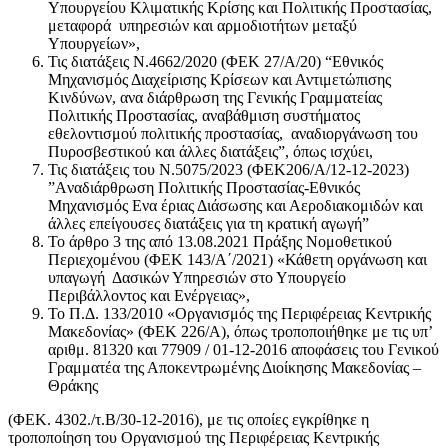
Υπουργείου Κλιματικής Κρίσης και Πολιτικής Προστασίας,
μεταφορά υπηρεσιών και αρμοδιοτήτων μεταξύ
Υπουργείων»,
Τις διατάξεις Ν.4662/2020 (ΦΕΚ 27/Α/20) “Εθνικός
Μηχανισμός Διαχείρισης Κρίσεων και Αντιμετώπισης
Κινδύνων, ανα διάρθρωση της Γενικής Γραμματείας
Πολιτικής Προστασίας, αναβάθμιση συστήματος
εθελοντισμού πολιτικής προστασίας, αναδιοργάνωση του
Πυροσβεστικού και άλλες διατάξεις”, όπως ισχύει,
Τις διατάξεις του Ν.5075/2023 (ΦΕΚ206/Α/12-12-2023)
”Aναδιάρθρωση Πολιτικής Προστασίας-Εθνικός
Μηχανισμός Ενα έριας Διάσωσης και Αεροδιακομιδών και
άλλες επείγουσες διατάξεις για τη κρατική αγωγή”
Το άρθρο 3 της από 13.08.2021 Πράξης Νομοθετικού
Περιεχομένου (ΦΕΚ 143/Α΄/2021) «Κάθετη οργάνωση και
υπαγωγή Δασικών Υπηρεσιών στο Υπουργείο
Περιβάλλοντος και Ενέργειας»,
Το Π.Δ. 133/2010 «Οργανισμός της Περιφέρειας Κεντρικής
Μακεδονίας» (ΦΕΚ 226/Α), όπως τροποποιήθηκε με τις υπ’
αριθμ. 81320 και 77909 / 01-12-2016 αποφάσεις του Γενικού
Γραμματέα της Αποκεντρωμένης Διοίκησης Μακεδονίας –
Θράκης
(ΦΕΚ. 4302./τ.Β/30-12-2016), με τις οποίες εγκρίθηκε η
τροποποίηση του Οργανισμού της Περιφέρειας Κεντρικής