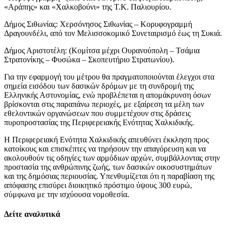
«Αράπης» και «Χαλκοβούνι» της Τ.Κ. Παλιουρίου.
Δήμος Σιθωνίας: Χερσόνησος Σιθωνίας – Κορυφογραμμή
Δραγουνδέλι, από τον Μελισσοκομικό Συνεταιρισμό έως τη Συκιά.
Δήμος Αριστοτέλη: (Κομίτσα μέχρι Ουρανούπολη – Τσάμια
Στρατονίκης – Φυσώκα – Σκοπευτήριο Στρατωνίου).
Για την εφαρμογή του μέτρου θα πραγματοποιούνται έλεγχοι στα
σημεία εισόδου των δασικών δρόμων με τη συνδρομή της
Ελληνικής Αστυνομίας, ενώ προβλέπεται η απομάκρυνση όσων
βρίσκονται στις παραπάνω περιοχές, με εξαίρεση τα μέλη των
εθελοντικών οργανώσεων που συμμετέχουν στις δράσεις
πυροπροστασίας της Περιφερειακής Ενότητας Χαλκιδικής.
Η Περιφερειακή Ενότητα Χαλκιδικής απευθύνει έκκληση προς
κατοίκους και επισκέπτες να τηρήσουν την απαγόρευση και να
ακολουθούν τις οδηγίες των αρμόδιων αρχών, συμβάλλοντας στην
προστασία της ανθρώπινης ζωής, των δασικών οικοσυστημάτων
και της δημόσιας περιουσίας. Υπενθυμίζεται ότι η παραβίαση της
απόφασης επισύρει διοικητικό πρόστιμο ύψους 300 ευρώ,
σύμφωνα με την ισχύουσα νομοθεσία.
Δείτε αναλυτικά