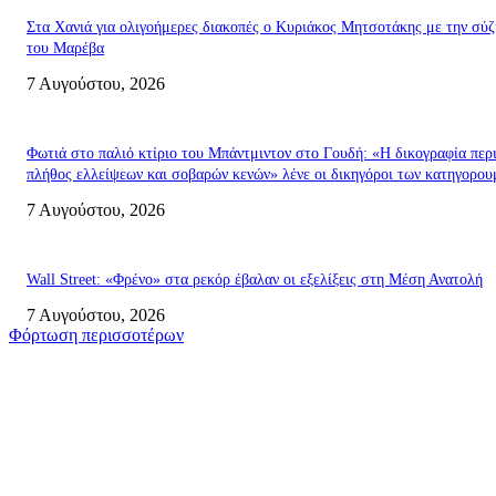
Στα Χανιά για ολιγοήμερες διακοπές ο Κυριάκος Μητσοτάκης με την σύ
του Μαρέβα
7 Αυγούστου, 2026
Φωτιά στο παλιό κτίριο του Μπάντμιντον στο Γουδή: «Η δικογραφία περι
πλήθος ελλείψεων και σοβαρών κενών» λένε οι δικηγόροι των κατηγορο
7 Αυγούστου, 2026
Wall Street: «Φρένο» στα ρεκόρ έβαλαν οι εξελίξεις στη Μέση Ανατολή
7 Αυγούστου, 2026
Φόρτωση περισσοτέρων