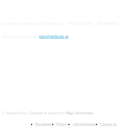
Επικοινωνία
Διεύθυνση: Ραιδεστού 58 Νίκαια Τ.: +30212134956 – 6951108692
Email Επικοινωνίας:
info@attikiola.gr
Βρείτε μας στα Social Media
© Attikiola News | Designed & Inspired by
Olega Advertising
Disclaimer
Privacy
Advertisement
Contact us