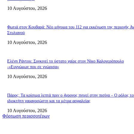
10 Αυγούστου, 2026
Φωτιά στον Κουβαρά: Νέο μήνυμα του 112 για εκκένωση της περιοχής Α
Στυλιανού
10 Αυγούστου, 2026
Ελένη Ράντου: Συγκινεί το ύστατο χαίρε στον Νίκο Καλογερόπουλο
-«Ευγνώμων που σε γνώρισα»
10 Αυγούστου, 2026
Πάρος: Τα κρίσιμα λεπτά πριν ο 4χρονος πνιγεί στην πισίνα – Ο ρόλος το
ιδιοκτήτη ναυαγοσώστη και τα μέτρα ασφαλείας
10 Αυγούστου, 2026
Φόρτωση περισσοτέρων