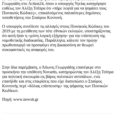
Γεωργιάδη στο Action24, όπου ο υπουργός Υγείας κατηγόρησε
ευθέως τον Αλέξη Τσίπρα ότι «πήρε λεφτά για να ψηφίσει τους
Ποινικούς Κώδικες», επικαλούμενος παλαιότερες δημόσιες
τοποθετήσεις του Σταύρου Κοντονή.
Ο υπουργός συνέδεσε τις αλλαγές στους Ποινικούς Κώδικες του
2019 με τη μετάθεση των τότε εθνικών εκλογών, υποστηρίζοντας
ότι αυτή ήταν η «μόνη λογική εξήγηση» για την επίσπευση της
νομοθετικής διαδικασίας. Παράλληλα, κάλεσε τον πρώην
πρωθυπουργό να προσφύγει στη Δικαιοσύνη αν θεωρεί
συκοφαντικές τις αναφορές του.
Στην ίδια παρέμβαση, ο Άδωνις Γεωργιάδης επανέφερε στο
προσκήνιο την υπόθεση Novartis, κατηγορώντας τον Αλέξη Τσίπρα
για πολιτική σκευωρία εις βάρος πολιτικών αντιπάλων, ενώ
επανήλθε και στις επικρίσεις που είχε διατυπώσει ο Σταύρος
Κοντονής περί «δόλιας επίσπευσης» της ψήφισης των Ποινικών
Κωδίκων.
Πηγή: www.newsit.gr