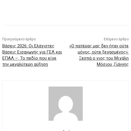
Προηγούμενο άρθρο
Επόμενο άρθρο
Βάσεις 2026: Οι Ελάχιστες
«Ο πατέρας μας δεν ήταν ούτε
Βάσεις Εισαγωγής για ΓΕΛ και
μόνος, ούτε ξεχασμένος»:
ΕΠΑΛ – Το πεδίο που είχε
Ξεσπά ο γιος του Μιχάλη
την μεγαλύτερη αύξηση
Μόσιου ,Γιάννης