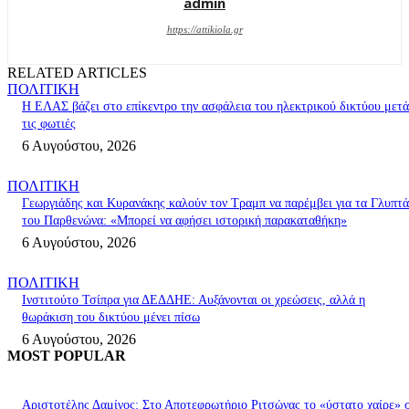
admin
https://attikiola.gr
RELATED ARTICLES
ΠΟΛΙΤΙΚΗ
Η ΕΛΑΣ βάζει στο επίκεντρο την ασφάλεια του ηλεκτρικού δικτύου μετά
τις φωτιές
6 Αυγούστου, 2026
ΠΟΛΙΤΙΚΗ
Γεωργιάδης και Κυρανάκης καλούν τον Τραμπ να παρέμβει για τα Γλυπτά
του Παρθενώνα: «Μπορεί να αφήσει ιστορική παρακαταθήκη»
6 Αυγούστου, 2026
ΠΟΛΙΤΙΚΗ
Ινστιτούτο Τσίπρα για ΔΕΔΔΗΕ: Αυξάνονται οι χρεώσεις, αλλά η
θωράκιση του δικτύου μένει πίσω
6 Αυγούστου, 2026
MOST POPULAR
Αριστοτέλης Δαμίγος: Στο Αποτεφρωτήριο Ριτσώνας το «ύστατο χαίρε» 