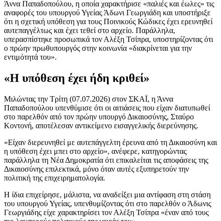
Άννα Παπαδοπούλου, η οποία χαρακτήρισε «παλιές και έωλες» τις
αναφορές του υπουργού Υγείας Άδωνι Γεωργιάδη και υποστήριξε
ότι η σχετική υπόθεση για τους Ποινικούς Κώδικες έχει ερευνηθεί
αυτεπαγγέλτως και έχει τεθεί στο αρχείο. Παράλληλα,
υπερασπίστηκε προσωπικά τον Αλέξη Τσίπρα, υποστηρίζοντας ότι
ο πρώην πρωθυπουργός στην κοινωνία «διακρίνεται για την
εντιμότητά του».
«Η υπόθεση έχει ήδη κριθεί»
Μιλώντας την Τρίτη (07.07.2026) στον ΣΚΑΪ, η Άννα
Παπαδοπούλου υπενθύμισε ότι οι αιτιάσεις που είχαν διατυπωθεί
στο παρελθόν από τον πρώην υπουργό Δικαιοσύνης, Σταύρο
Κοντονή, αποτέλεσαν αντικείμενο εισαγγελικής διερεύνησης.
«Είχαν διερευνηθεί με αυτεπάγγελτη έρευνα από τη Δικαιοσύνη και
η υπόθεση έχει μπει στο αρχείο», ανέφερε, κατηγορώντας
παράλληλα τη Νέα Δημοκρατία ότι επικαλείται τις αποφάσεις της
Δικαιοσύνης επιλεκτικά, μόνο όταν αυτές εξυπηρετούν την
πολιτική της επιχειρηματολογία.
Η ίδια επιχείρησε, μάλιστα, να αναδείξει μια αντίφαση στη στάση
του υπουργού Υγείας, υπενθυμίζοντας ότι στο παρελθόν ο Άδωνις
Γεωργιάδης είχε χαρακτηρίσει τον Αλέξη Τσίπρα «έναν από τους