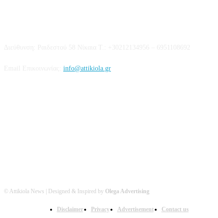
Επικοινωνία
Διεύθυνση: Ραιδεστού 58 Νίκαια Τ.: +30212134956 – 6951108692
Email Επικοινωνίας:
info@attikiola.gr
Βρείτε μας στα Social Media
© Attikiola News | Designed & Inspired by
Olega Advertising
Disclaimer
Privacy
Advertisement
Contact us