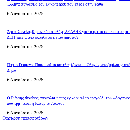
Έλληνα σύνδεσμο του ελικοπτέρου που έπεσε στην Ψάθα
6 Αυγούστου, 2026
Άρτα: Συνελήφθησαν δύο στελέχη ΔΕΔΔΗΕ για τη φωτιά σε υποσταθμό 
ΔΕΗ έπειτα από έκρηξη σε μετασχηματιστή
6 Αυγούστου, 2026
Πόρτο Γερμενό: Πόσα σπίτια κατεδαφίζονται – Οδηγίες αποζημίωσης απ
Δήμο
6 Αυγούστου, 2026
Ο Γιάννης Φακίνος αποκάλυψε πώς έγινε viral το τραγούδι του «Λογαρι
που ερμηνεύει η Κατερίνα Λιόλιου
6 Αυγούστου, 2026
Φόρτωση περισσοτέρων