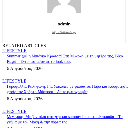
admin
https://attikiola.gr
RELATED ARTICLES
LIFESTYLE
Summer girl η Μπιάνκα Κρασσά! Στη Μύκονο με τη μητέρα της, Βίκυ
Καγιά – Εντυπωσίασαν με το look τους
6 Αυγούστου, 2026
LIFESTYLE
Γαρυφαλλιά Καληφώνη: Για διακοπές με φίλους σε Πάρο και Κουφονήσια
χωρίς τον Χρήστο Μάστορα – Δείτε φωτογραφίες
6 Αυγούστου, 2026
LIFESTYLE
Μενεγάκη: Με βεντάλια στο χέρι και summer look στο Φισκάρδο – Το
γεύμα με τον Μάκη & την παρέα της