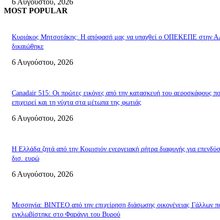
6 Αυγούστου, 2026
MOST POPULAR
Κυριάκος Μητσοτάκης: Η απόφασή μας να υπαχθεί ο ΟΠΕΚΕΠΕ στην 
δικαιώθηκε
6 Αυγούστου, 2026
Canadair 515: Οι πρώτες εικόνες από την κατασκευή του αεροσκάφους π
επιχειρεί και τη νύχτα στα μέτωπα της φωτιάς
6 Αυγούστου, 2026
Η Ελλάδα ζητά από την Κομισιόν ενεργειακή ρήτρα διαφυγής για επενδύσ
δισ. ευρώ
6 Αυγούστου, 2026
Μεσσηνία: BINTEO από την επιχείρηση διάσωσης οικογένειας Γάλλων π
εγκλωβίστηκε στο Φαράγγι του Βυρού