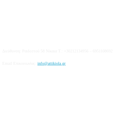
Επικοινωνία
Διεύθυνση: Ραιδεστού 58 Νίκαια Τ.: +30212134956 – 6951108692
Email Επικοινωνίας:
info@attikiola.gr
Βρείτε μας στα Social Media