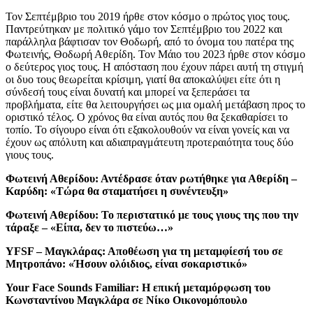
Τον Σεπτέμβριο του 2019 ήρθε στον κόσμο ο πρώτος γιος τους.
Παντρεύτηκαν με πολιτικό γάμο τον Σεπτέμβριο του 2022 και
παράλληλα βάφτισαν τον Θοδωρή, από το όνομα του πατέρα της
Φωτεινής, Θοδωρή Αθερίδη. Τον Μάιο του 2023 ήρθε στον κόσμο
ο δεύτερος γιος τους. Η απόσταση που έχουν πάρει αυτή τη στιγμή
οι δυο τους θεωρείται κρίσιμη, γιατί θα αποκαλύψει είτε ότι η
σύνδεσή τους είναι δυνατή και μπορεί να ξεπεράσει τα
προβλήματα, είτε θα λειτουργήσει ως μια ομαλή μετάβαση προς το
οριστικό τέλος. Ο χρόνος θα είναι αυτός που θα ξεκαθαρίσει το
τοπίο. Το σίγουρο είναι ότι εξακολουθούν να είναι γονείς και να
έχουν ως απόλυτη και αδιαπραγμάτευτη προτεραιότητα τους δύο
γιους τους.
Φωτεινή Αθερίδου: Αντέδρασε όταν ρωτήθηκε για Αθερίδη –
Καρύδη: «Τώρα θα σταματήσει η συνέντευξη»
Φωτεινή Αθερίδου: Το περιστατικό με τους γιους της που την
τάραξε – «Είπα, δεν το πιστεύω…»
YFSF – Μαγκλάρας: Αποθέωση για τη μεταμφίεσή του σε
Μητροπάνο: «Ήσουν ολόιδιος, είναι σοκαριστικό»
Your Face Sounds Familiar: Η επική μεταμόρφωση του
Κωνσταντίνου Μαγκλάρα σε Νίκο Οικονομόπουλο