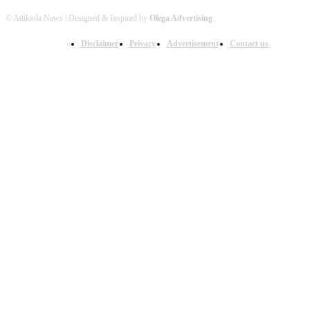
© Attikiola News | Designed & Inspired by
Olega Advertising
Disclaimer
Privacy
Advertisement
Contact us