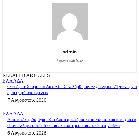
admin
https://attikiola.gr
RELATED ARTICLES
ΕΛΛΑΔΑ
Φωτιές σε Σκύρο και Λακωνία: Συνελήφθησαν 63χρονη και 71χρονος για
εμπρησμό από αμέλεια
7 Αυγούστου, 2026
ΕΛΛΑΔΑ
Αριστοτέλης Δαμίγος: Στο Αποτεφρωτήριο Ριτσώνας το «ύστατο χαίρε»
στον Έλληνα σύνδεσμο του ελικοπτέρου που έπεσε στην Ψάθα
6 Αυγούστου, 2026