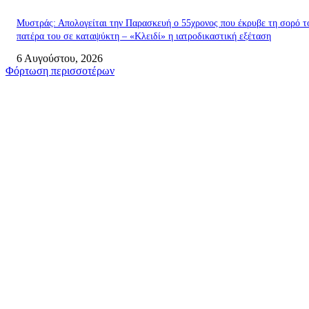
Μυστράς: Απολογείται την Παρασκευή ο 55χρονος που έκρυβε τη σορό τ
πατέρα του σε καταψύκτη – «Κλειδί» η ιατροδικαστική εξέταση
6 Αυγούστου, 2026
Φόρτωση περισσοτέρων