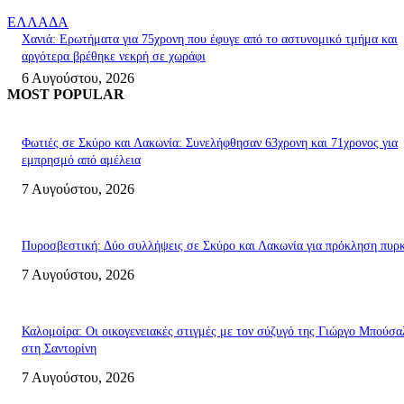
ΕΛΛΑΔΑ
Χανιά: Ερωτήματα για 75χρονη που έφυγε από το αστυνομικό τμήμα και
αργότερα βρέθηκε νεκρή σε χωράφι
6 Αυγούστου, 2026
MOST POPULAR
Φωτιές σε Σκύρο και Λακωνία: Συνελήφθησαν 63χρονη και 71χρονος για
εμπρησμό από αμέλεια
7 Αυγούστου, 2026
Πυροσβεστική: Δύο συλλήψεις σε Σκύρο και Λακωνία για πρόκληση πυρκ
7 Αυγούστου, 2026
Καλομοίρα: Οι οικογενειακές στιγμές με τον σύζυγό της Γιώργο Μπούσα
στη Σαντορίνη
7 Αυγούστου, 2026