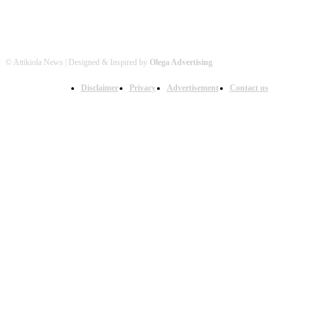
© Attikiola News | Designed & Inspired by
Olega Advertising
Disclaimer
Privacy
Advertisement
Contact us