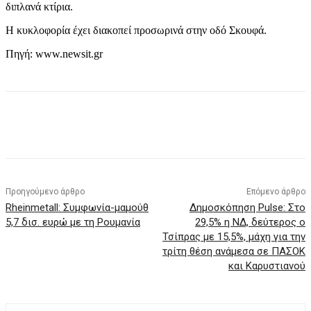
διπλανά κτίρια.
Η κυκλοφορία έχει διακοπεί προσωρινά στην οδό Σκουφά.
Πηγή: www.newsit.gr
Προηγούμενο άρθρο
Επόμενο άρθρο
Rheinmetall: Συμφωνία-μαμούθ
Δημοσκόπηση Pulse: Στο
5,7 δισ. ευρώ με τη Ρουμανία
29,5% η ΝΔ, δεύτερος ο
Τσίπρας με 15,5%, μάχη για την
τρίτη θέση ανάμεσα σε ΠΑΣΟΚ
και Καρυστιανού