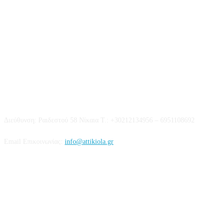
Επικοινωνία
Διεύθυνση: Ραιδεστού 58 Νίκαια Τ.: +30212134956 – 6951108692
Email Επικοινωνίας:
info@attikiola.gr
Βρείτε μας στα Social Media