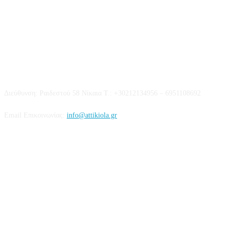
Επικοινωνία
Διεύθυνση: Ραιδεστού 58 Νίκαια Τ.: +30212134956 – 6951108692
Email Επικοινωνίας:
info@attikiola.gr
Βρείτε μας στα Social Media