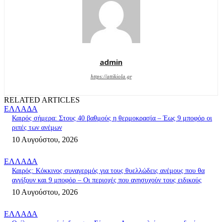
admin
https://attikiola.gr
RELATED ARTICLES
ΕΛΛΑΔΑ
Καιρός σήμερα: Στους 40 βαθμούς η θερμοκρασία – Έως 9 μποφόρ οι
ριπές των ανέμων
10 Αυγούστου, 2026
ΕΛΛΑΔΑ
Καιρός: Κόκκινος συναγερμός για τους θυελλώδεις ανέμους που θα
αγγίξουν και 9 μποφόρ – Οι περιοχές που ανησυχούν τους ειδικούς
10 Αυγούστου, 2026
ΕΛΛΑΔΑ