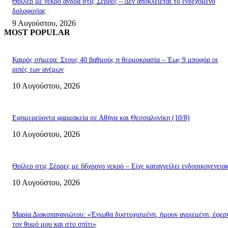
Θρίλερ με νεκρό άνδρα στις Σέρρες – Δεν αποκλείεται το ενδεχόμενο
δολοφονίας
9 Αυγούστου, 2026
MOST POPULAR
Καιρός σήμερα: Στους 40 βαθμούς η θερμοκρασία – Έως 9 μποφόρ οι
ριπές των ανέμων
10 Αυγούστου, 2026
Εφημερεύοντα φαρμακεία σε Αθήνα και Θεσσαλονίκη (10/8)
10 Αυγούστου, 2026
Θρίλερ στις Σέρρες με 66χρονο νεκρό – Είχε καταγγείλει ενδοοικογενεια
10 Αυγούστου, 2026
Μαρία Διακοπαναγιώτου: «Ένιωθα δυστυχισμένη, ήμουν αγριεμένη, έφερ
τον θυμό μου και στο σπίτι»