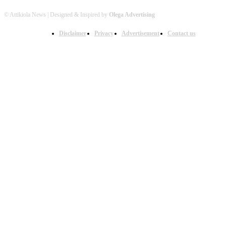
© Attikiola News | Designed & Inspired by
Olega Advertising
Disclaimer
Privacy
Advertisement
Contact us