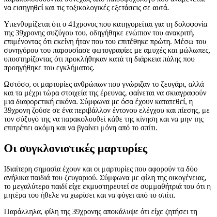
να εισηγηθεί και τις τοξικολογικές εξετάσεις σε αυτά.
Υπενθυμίζεται ότι ο 41χρονος που κατηγορείται για τη δολοφονία
της 39χρονης συζύγου του, οδηγήθηκε ενώπιον του ανακριτή,
επιμένοντας ότι εκείνη ήταν που του επιτέθηκε πρώτη. Μέσω του
συνηγόρου του παρουσίασε φωτογραφίες με αμυχές και μώλωπες,
υποστηρίζοντας ότι προκλήθηκαν κατά τη διάρκεια πάλης που
προηγήθηκε του εγκλήματος.
Ωστόσο, οι μαρτυρίες ανθρώπων που γνώριζαν το ζευγάρι, αλλά
και τα μέχρι τώρα στοιχεία της έρευνας, φαίνεται να σκιαγραφούν
μια διαφορετική εικόνα. Σύμφωνα με όσα έχουν κατατεθεί, η
39χρονη ζούσε σε ένα περιβάλλον έντονου ελέγχου και πίεσης, με
τον σύζυγό της να παρακολουθεί κάθε της κίνηση και να μην της
επιτρέπει ακόμη και να βγαίνει μόνη από το σπίτι.
Οι συγκλονιστικές μαρτυρίες
Ιδιαίτερη σημασία έχουν και οι μαρτυρίες που αφορούν τα δύο
ανήλικα παιδιά του ζευγαριού. Σύμφωνα με φίλη της οικογένειας,
το μεγαλύτερο παιδί είχε εκμυστηρευτεί σε συμμαθήτριά του ότι η
μητέρα του ήθελε να χωρίσει και να φύγει από το σπίτι.
Παράλληλα, φίλη της 39χρονης αποκάλυψε ότι είχε ζητήσει τη