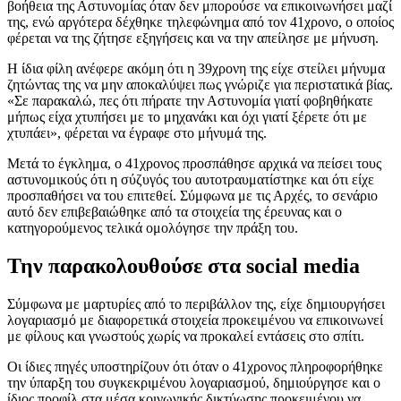
βοήθεια της Αστυνομίας όταν δεν μπορούσε να επικοινωνήσει μαζί
της, ενώ αργότερα δέχθηκε τηλεφώνημα από τον 41χρονο, ο οποίος
φέρεται να της ζήτησε εξηγήσεις και να την απείλησε με μήνυση.
Η ίδια φίλη ανέφερε ακόμη ότι η 39χρονη της είχε στείλει μήνυμα
ζητώντας της να μην αποκαλύψει πως γνώριζε για περιστατικά βίας.
«Σε παρακαλώ, πες ότι πήρατε την Αστυνομία γιατί φοβηθήκατε
μήπως είχα χτυπήσει με το μηχανάκι και όχι γιατί ξέρετε ότι με
χτυπάει», φέρεται να έγραφε στο μήνυμά της.
Μετά το έγκλημα, ο 41χρονος προσπάθησε αρχικά να πείσει τους
αστυνομικούς ότι η σύζυγός του αυτοτραυματίστηκε και ότι είχε
προσπαθήσει να του επιτεθεί. Σύμφωνα με τις Αρχές, το σενάριο
αυτό δεν επιβεβαιώθηκε από τα στοιχεία της έρευνας και ο
κατηγορούμενος τελικά ομολόγησε την πράξη του.
Την παρακολουθούσε στα social media
Σύμφωνα με μαρτυρίες από το περιβάλλον της, είχε δημιουργήσει
λογαριασμό με διαφορετικά στοιχεία προκειμένου να επικοινωνεί
με φίλους και γνωστούς χωρίς να προκαλεί εντάσεις στο σπίτι.
Οι ίδιες πηγές υποστηρίζουν ότι όταν ο 41χρονος πληροφορήθηκε
την ύπαρξη του συγκεκριμένου λογαριασμού, δημιούργησε και ο
ίδιος προφίλ στα μέσα κοινωνικής δικτύωσης προκειμένου να