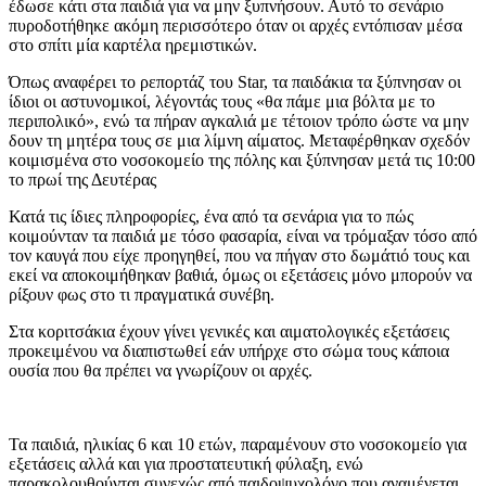
έδωσε κάτι στα παιδιά για να μην ξυπνήσουν. Αυτό το σενάριο
πυροδοτήθηκε ακόμη περισσότερο όταν οι αρχές εντόπισαν μέσα
στο σπίτι μία καρτέλα ηρεμιστικών.
Όπως αναφέρει το ρεπορτάζ του Star, τα παιδάκια τα ξύπνησαν οι
ίδιοι οι αστυνομικοί, λέγοντάς τους «θα πάμε μια βόλτα με το
περιπολικό», ενώ τα πήραν αγκαλιά με τέτοιον τρόπο ώστε να μην
δουν τη μητέρα τους σε μια λίμνη αίματος. Μεταφέρθηκαν σχεδόν
κοιμισμένα στο νοσοκομείο της πόλης και ξύπνησαν μετά τις 10:00
το πρωί της Δευτέρας
Κατά τις ίδιες πληροφορίες, ένα από τα σενάρια για το πώς
κοιμούνταν τα παιδιά με τόσο φασαρία, είναι να τρόμαξαν τόσο από
τον καυγά που είχε προηγηθεί, που να πήγαν στο δωμάτιό τους και
εκεί να αποκοιμήθηκαν βαθιά, όμως οι εξετάσεις μόνο μπορούν να
ρίξουν φως στο τι πραγματικά συνέβη.
Στα κοριτσάκια έχουν γίνει γενικές και αιματολογικές εξετάσεις
προκειμένου να διαπιστωθεί εάν υπήρχε στο σώμα τους κάποια
ουσία που θα πρέπει να γνωρίζουν οι αρχές.
Τα παιδιά, ηλικίας 6 και 10 ετών, παραμένουν στο νοσοκομείο για
εξετάσεις αλλά και για προστατευτική φύλαξη, ενώ
παρακολουθούνται συνεχώς από παιδοψυχολόγο που αναμένεται