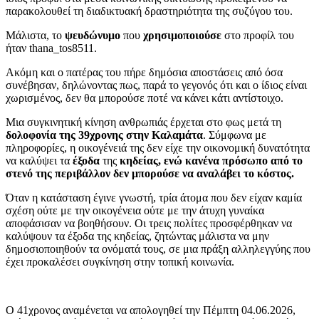
παρακολουθεί τη διαδικτυακή δραστηριότητα της συζύγου του.
Μάλιστα, το
ψευδώνυμο
που
χρησιμοποιούσε
στο προφίλ του
ήταν thana_tos8511.
Ακόμη και ο πατέρας του πήρε δημόσια αποστάσεις από όσα
συνέβησαν, δηλώνοντας πως, παρά το γεγονός ότι και ο ίδιος είναι
χωρισμένος, δεν θα μπορούσε ποτέ να κάνει κάτι αντίστοιχο.
Μια συγκινητική κίνηση ανθρωπιάς έρχεται στο φως μετά τη
δολοφονία της 39χρονης στην Καλαμάτα
. Σύμφωνα με
πληροφορίες, η οικογένειά της δεν είχε την οικονομική δυνατότητα
να καλύψει τα
έξοδα
της
κηδείας, ενώ κανένα πρόσωπο από το
στενό της περιβάλλον δεν μπορούσε να αναλάβει το κόστος.
Όταν η κατάσταση έγινε γνωστή, τρία άτομα που δεν είχαν καμία
σχέση ούτε με την οικογένεια ούτε με την άτυχη γυναίκα
αποφάσισαν να βοηθήσουν. Οι τρεις πολίτες προσφέρθηκαν να
καλύψουν τα έξοδα της κηδείας, ζητώντας μάλιστα να μην
δημοσιοποιηθούν τα ονόματά τους, σε μια πράξη αλληλεγγύης που
έχει προκαλέσει συγκίνηση στην τοπική κοινωνία.
Ο 41χρονος αναμένεται να απολογηθεί την Πέμπτη 04.06.2026,