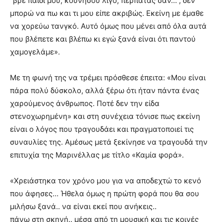
“βρε παιδί μου, κουνήσου λίγο, περπατάς σαν…”, δεν
μπορώ να πω και τι μου είπε ακριβώς. Εκείνη με έμαθε
να χορεύω τανγκό. Αυτό όμως που μένει από όλα αυτά
που βλέπετε και βλέπω κι εγώ ξανά είναι ότι παντού
χαμογελάμε».
Με τη φωνή της να τρέμει πρόσθεσε έπειτα: «Μου είναι
πάρα πολύ δύσκολο, αλλά ξέρω ότι ήταν πάντα ένας
χαρούμενος άνθρωπος. Ποτέ δεν την είδα
στενοχωρημένη» και στη συνέχεια τόνισε πως εκείνη
είναι ο λόγος που τραγουδάει και πραγματοποιεί τις
συναυλίες της. Αμέσως μετά ξεκίνησε να τραγουδά την
επιτυχία της Μαρινέλλας με τίτλο «Καμία φορά».
«Χρειάστηκα τον χρόνο μου για να αποδεχτώ το κενό
που άφησες… Ήθελα όμως η πρώτη φορά που θα σου
μιλήσω ξανά.. να είναι εκεί που ανήκεις..
πάνω στη σκηνή.. μέσα από τη μουσική και τις κοινές