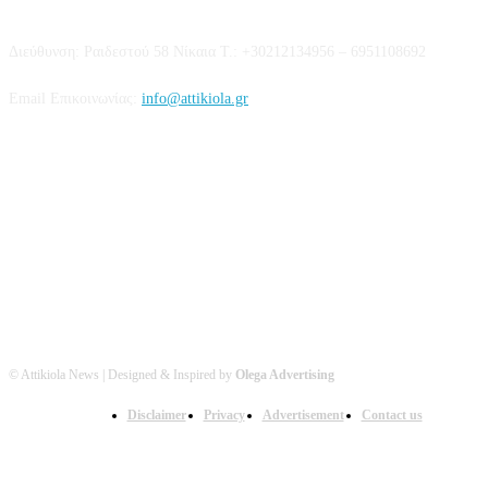
Διεύθυνση: Ραιδεστού 58 Νίκαια Τ.: +30212134956 – 6951108692
Email Επικοινωνίας:
info@attikiola.gr
Βρείτε μας στα Social Media
© Attikiola News | Designed & Inspired by
Olega Advertising
Disclaimer
Privacy
Advertisement
Contact us