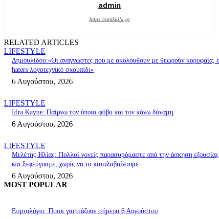
admin
https://attikiola.gr
RELATED ARTICLES
LIFESTYLE
Δημουλίδου:«Οι αναγνώστες που με ακολουθούν με θεωρούν κορυφαία, ο
haters λογοτεχνικό σκουπίδι»
6 Αυγούστου, 2026
LIFESTYLE
Idra Kayne: Παίρνω τον όποιο φόβο και τον κάνω δύναμη
6 Αυγούστου, 2026
LIFESTYLE
Μελέτης Ηλίας: Πολλοί γονείς παρασυρόμαστε από την άσκηση εξουσίας
και ξεφεύγουμε, χωρίς να το καταλαβαίνουμε
6 Αυγούστου, 2026
MOST POPULAR
Εορτολόγιο: Ποιοι γιορτάζουν σήμερα 6 Αυγούστου