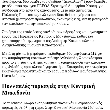
Ταυτόχρονα, δύο ομάδες του σχεδίου “Δευκαλίων” έχουν διατεθεί
με άδεια του αρχηγού ΓΕΕΘΑ Στρατηγού Δημητρίου Χούπη, για
συνδρομή στο έργο της κατάσβεσης, μετά από αίτημα της
Πολιτικής Προστασίας, ενώ έχουν διατεθεί και οχήματα του
στρατού (μεταφοράς προσωπικού, εκσκαφείς κ.ά), για τη μεταφορά
των κατοίκων και την εκκένωση οικισμών.
Στο έργο της κατάσβεσης συνδράμουν υδροφόρες και μηχανήματα
έργου της Περιφέρειας Κεντρικής Μακεδονίας, καθώς και
χωματουργικά μηχανήματα της Διοίκησης Κατασκευών και
Αντιμετώπισης Φυσικών Καταστροφών.
Μετά τη μία τα ξημερώματα, εκδόθηκαν
δύο μηνύματα 112
για
την απομάκρυνση κατοίκων από την Ανθούπολη Ωραιοκάστρου
προς το γήπεδο της Λητής και για την απομάκρυνση των κατοίκων
της Φιλοθέης προς κλειστό γυμναστήριο Ευκαρπίας, ενώ νωρίτερα
εκκενώθηκε προληπτικά και το Ίδρυμα Χρόνιων Παθήσεων Άγιος
Παντελεήμων.
Πολλαπλές πυρκαγιές στην Κεντρική
Μακεδονία
Το τελευταίο 24ωρο εκδηλώθηκαν συνολικά
60
αγροτοδασικές
πυρκαγιές σε όλη τη χώρα. Στην Κεντρική Μακεδονία ξέσπασαν