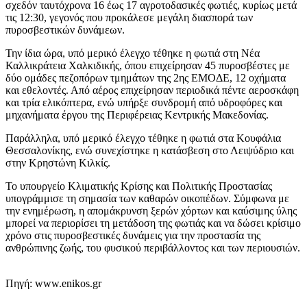
σχεδόν ταυτόχρονα 16 έως 17 αγροτοδασικές φωτιές, κυρίως μετά
τις 12:30, γεγονός που προκάλεσε μεγάλη διασπορά των
πυροσβεστικών δυνάμεων.
Την ίδια ώρα, υπό μερικό έλεγχο τέθηκε η φωτιά στη Νέα
Καλλικράτεια Χαλκιδικής, όπου επιχείρησαν 45 πυροσβέστες με
δύο ομάδες πεζοπόρων τμημάτων της 2ης ΕΜΟΔΕ, 12 οχήματα
και εθελοντές. Από αέρος επιχείρησαν περιοδικά πέντε αεροσκάφη
και τρία ελικόπτερα, ενώ υπήρξε συνδρομή από υδροφόρες και
μηχανήματα έργου της Περιφέρειας Κεντρικής Μακεδονίας.
Παράλληλα, υπό μερικό έλεγχο τέθηκε η φωτιά στα Κουφάλια
Θεσσαλονίκης, ενώ συνεχίστηκε η κατάσβεση στο Λειψύδριο και
στην Κρηστώνη Κιλκίς.
Το υπουργείο Κλιματικής Κρίσης και Πολιτικής Προστασίας
υπογράμμισε τη σημασία των καθαρών οικοπέδων. Σύμφωνα με
την ενημέρωση, η απομάκρυνση ξερών χόρτων και καύσιμης ύλης
μπορεί να περιορίσει τη μετάδοση της φωτιάς και να δώσει κρίσιμο
χρόνο στις πυροσβεστικές δυνάμεις για την προστασία της
ανθρώπινης ζωής, του φυσικού περιβάλλοντος και των περιουσιών.
Πηγή: www.enikos.gr