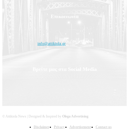
Επικοινωνία
Διεύθυνση: Ραιδεστού 58 Νίκαια Τ.: +30212134956 – 6951108692
Email Επικοινωνίας:
info@attikiola.gr
Βρείτε μας στα Social Media
© Attikiola News | Designed & Inspired by
Olega Advertising
Disclaimer
Privacy
Advertisement
Contact us