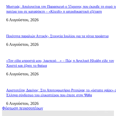
Μυστράς: Απολογείται την Παρασκευή ο 55χρονος που έκρυβε τη σορό τ
πατέρα του σε καταψύκτη – «Κλειδί» η ιατροδικαστική εξέταση
6 Αυγούστου, 2026
Ποιότητα παραλιών Αττικής- Στοιχεία Ιουλίου για τα νότια προάστια
6 Αυγούστου, 2026
«Τον είδα μπροστά μου, λαμπερό…» – Πώς η Αγγελική Ηλιάδη είδε τον
Χριστό και έζησε το θαύμα
6 Αυγούστου, 2026
Αριστοτέλης Δαμίγος: Στο Αποτεφρωτήριο Ριτσώνας το «ύστατο χαίρε» 
Έλληνα σύνδεσμο του ελικοπτέρου που έπεσε στην Ψάθα
6 Αυγούστου, 2026
Φόρτωση περισσοτέρων