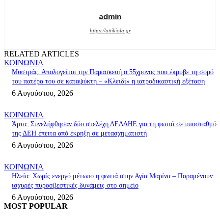
admin
https://attikiola.gr
RELATED ARTICLES
ΚΟΙΝΩΝΙΑ
Μυστράς: Απολογείται την Παρασκευή ο 55χρονος που έκρυβε τη σορό
του πατέρα του σε καταψύκτη – «Κλειδί» η ιατροδικαστική εξέταση
6 Αυγούστου, 2026
ΚΟΙΝΩΝΙΑ
Άρτα: Συνελήφθησαν δύο στελέχη ΔΕΔΔΗΕ για τη φωτιά σε υποσταθμό
της ΔΕΗ έπειτα από έκρηξη σε μετασχηματιστή
6 Αυγούστου, 2026
ΚΟΙΝΩΝΙΑ
Ηλεία: Χωρίς ενεργό μέτωπο η φωτιά στην Αγία Μαρίνα – Παραμένουν
ισχυρές πυροσβεστικές δυνάμεις στο σημείο
6 Αυγούστου, 2026
MOST POPULAR