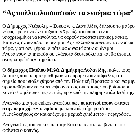
“Ας πολλαπλασιαστούν τα εναέρια τώρα”
Ο Δήμαρχος Νεάπολης – Συκεών, κ. Δανηιλίδης δήλωσε το μαύρο
νέφος πρέπει να έχει τοξικά. «Χρειάζεται όποιοι είναι
υποχρεωμένοι να κινούνται να φορούν προστατευτικές μάσκες.
Ευτυχώς έχουν πέσει οι άνεμοι. Ας πολλαπλασιαστούν τα εναέρια
τώρα, γιατί δεν ξέρουμε πότε θα δυναμώσουν οι άνεμοι.
Ανεβαίνουν τα μποφόρ σε ελάχιστα δευτερόλεπτα και θα έχουμε
αναζωπυρώσεις» σημείωσε.
Ο
δήμαρχος Παύλου Μελά, Δημήτρης Ασλανίδης,
καλεί τους
δημότες που απομακρύνθηκαν να παραμείνουν ασφαλείς στα
σημεία που υποδείχθηκαν από την Πολιτική Προστασία και να μην
προσπαθήσουν να επιστρέψουν στους οικισμούς που βρίσκονται
κοντά στο μέτωπο της φωτιάς, πριν από την πλήρη κατάσβεσή της.
Αναγνώστρια του enikos αναφέρει πως
οι καπνοί έχουν φτάσει
στην περιοχή.
«Ξυπνήσαμε με καπνούς σήμερα στους
Αμπελοκήπους αν και απέχουμε μερικά χιλιόμετρα» περιγράφει.
Αναγνώστης του enikos από την Ευκαρπία έστειλε βίντεο που
φαίνεται ο καπνός.