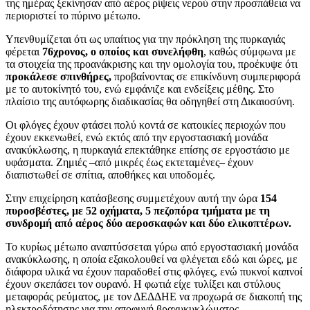
της ημέρας ξεκίνησαν από αέρος ρίψεις νερού στην προσπάθεια να
περιοριστεί το πύρινο μέτωπο.
Υπενθυμίζεται ότι ως υπαίτιος για την πρόκληση της πυρκαγιάς
φέρεται
76χρονος, ο οποίος και συνελήφθη
, καθώς σύμφωνα με
τα στοιχεία της προανάκρισης και την ομολογία του, προέκυψε ότι
προκάλεσε σπινθήρες,
προβαίνοντας σε επικίνδυνη συμπεριφορά
με το αυτοκίνητό του, ενώ εμφάνιζε και ενδείξεις μέθης. Στο
πλαίσιο της αυτόφωρης διαδικασίας θα οδηγηθεί στη Δικαιοσύνη.
Οι φλόγες έχουν φτάσει πολύ κοντά σε κατοικίες περιοχών που
έχουν εκκενωθεί, ενώ εκτός από την εργοστασιακή μονάδα
ανακύκλωσης, η πυρκαγιά επεκτάθηκε επίσης σε εργοστάσιο με
υφάσματα. Ζημιές –από μικρές έως εκτεταμένες– έχουν
διαπιστωθεί σε σπίτια, αποθήκες και υποδομές.
Στην επιχείρηση κατάσβεσης συμμετέχουν αυτή την ώρα
154
πυροσβέστες, με 52 οχήματα, 5 πεζοπόρα τμήματα με τη
συνδρομή από αέρος δύο αεροσκαφών και δύο ελικοπτέρων.
Το κυρίως μέτωπο αναπτύσσεται γύρω από εργοστασιακή μονάδα
ανακύκλωσης, η οποία εξακολουθεί να φλέγεται εδώ και ώρες, με
διάφορα υλικά να έχουν παραδοθεί στις φλόγες, ενώ πυκνοί καπνοί
έχουν σκεπάσει τον ουρανό. Η φωτιά είχε τυλίξει και στύλους
μεταφοράς ρεύματος, με τον ΔΕΔΔΗΕ να προχωρά σε διακοπή της
ηλεκτροδότησης για την αποφυγή βραχυκυκλώματος.