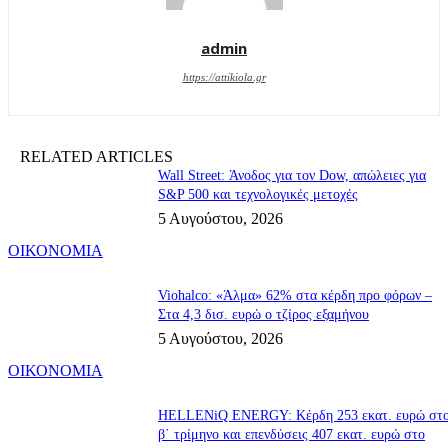
admin
https://attikiola.gr
RELATED ARTICLES
Wall Street: Άνοδος για τον Dow, απώλειες για
S&P 500 και τεχνολογικές μετοχές
5 Αυγούστου, 2026
ΟΙΚΟΝΟΜΙΑ
Viohalco: «Άλμα» 62% στα κέρδη προ φόρων –
Στα 4,3 δισ. ευρώ ο τζίρος εξαμήνου
5 Αυγούστου, 2026
ΟΙΚΟΝΟΜΙΑ
HELLENiQ ENERGY: Κέρδη 253 εκατ. ευρώ στ
β΄ τρίμηνο και επενδύσεις 407 εκατ. ευρώ στο