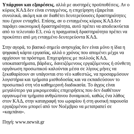
Υπάρχουν και εξαιρέσεις
, αλλά με αυστηρές προϋποθέσεις. Αν ο
κύριος ΚΑΔ δεν είναι ενταγμένος, η επιχείρηση εξαιρείται
συνολικά, ακόμη και αν διαθέτει δευτερεύουσες δραστηριότητες
που έχουν ενταχθεί. Επίσης, αν ο ενταγμένος κύριος ΚΑΔ δεν
παράγει οικονομική δραστηριότητα, αυτό πρέπει να αποδεικνύεται
από το τελευταίο Ε3, ενώ η πραγματική δραστηριότητα πρέπει να
προκύπτει από μη ενταγμένο δευτερεύοντα ΚΑΔ.
Στην αγορά, το βασικό σημείο ανησυχίας δεν είναι μόνο η ίδια η
ψηφιακή κάρτα εργασίας, αλλά ο χρόνος που απομένει μέχρι να
αρχίσουν τα πρόστιμα. Επιχειρήσεις με πολλούς ΚΑΔ,
υποκαταστήματα, βάρδιες, δανειζόμενους εργαζόμενους ή σύνθετη
οργάνωση προσωπικού καλούνται μέσα σε λίγους μήνες να
ξεκαθαρίσουν αν υπάγονται στο νέο καθεστώς, να προσαρμόσουν
λογιστήρια και τμήματα μισθοδοσίας και να εκπαιδεύσουν το
προσωπικό στη νέα καθημερινή διαδικασία. Το άγχος είναι
μεγαλύτερο για μικρομεσαίες επιχειρήσεις που δεν διαθέτουν
οργανωμένα τμήματα ανθρώπινου δυναμικού, καθώς ένα λάθος
στον ΚΑΔ, στην καταγραφή του ωραρίου ή στη φυσική παρουσία
εργαζομένου μπορεί από τον Νοέμβριο να μετατραπεί σε
«καμπάνα».
Πηγή: www.newsit.gr