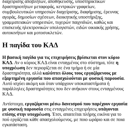
διαχείρισης αποβλήτων, αποθήκευσης, υποστηρικτικών
δραστηριοτήτων μεταφοράς, κεντρικών γραφείων,
συμβουλευτικών υπηρεσιών διαχείρισης, διαφήμισης, έρευνας
αγοράς, δημοσίων σχέσεων, διοικητικής υποστήριξης,
γραμματειακών υπηρεσιών, τυχερών παιχνιδιών, καθώς και
επισκευής ηλεκτρονικών υπολογιστών, ειδών οικιακής χρήσης,
αυτοκινήτων και μοτοσυκλετών.
Η παγίδα του ΚΑΔ
Η βασική παγίδα για τις επιχειρήσεις βρίσκεται στον κύριο
ΚΑΔ
. Αν ο κύριος ΚΑΔ είναι ενταγμένος στο σύστημα, τότε
η
υποχρέωση
δεν περιορίζεται σε ένα τμήμα ή σε μία
δραστηριότητα, αλλά
καλύπτει όλους τους εργαζόμενους με
εξαρτημένη εργασία που απασχολούνται με φυσική παρουσία
.
Αυτό ισχύει ακόμη και όταν υπάρχουν υποκαταστήματα ή
παράλληλες δραστηριότητες που δεν ανήκουν στους ενταγμένους
ΚΑΔ.
Αντίστοιχα,
εργαζόμενοι μέσω δανεισμού που παρέχουν εργασία
με φυσική παρουσία
στις ενταγμένες επιχειρήσεις
υπάγονται
επίσης στην υποχρέωση
. Έτσι, απαιτείται πλήρης εικόνα για το
πού εργάζεται κάθε απασχολούμενος, με ποιο ωράριο και σε ποια
εγκατάσταση.