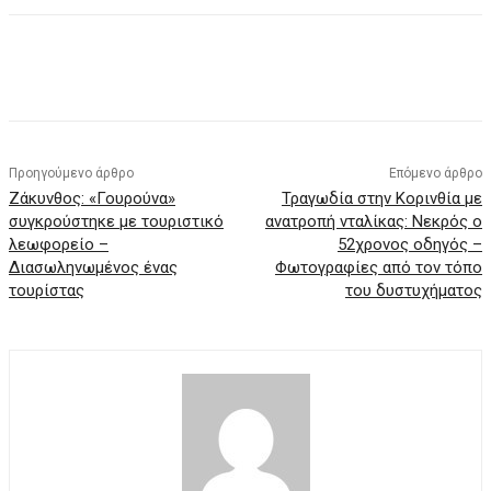
Προηγούμενο άρθρο
Επόμενο άρθρο
Ζάκυνθος: «Γουρούνα»
Τραγωδία στην Κορινθία με
συγκρούστηκε με τουριστικό
ανατροπή νταλίκας: Νεκρός ο
λεωφορείο –
52χρονος οδηγός –
Διασωληνωμένος ένας
Φωτογραφίες από τον τόπο
τουρίστας
του δυστυχήματος