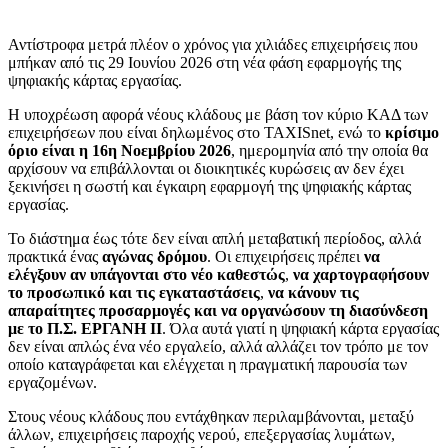
Αντίστροφα μετρά πλέον ο χρόνος για χιλιάδες επιχειρήσεις που
μπήκαν από τις 29 Ιουνίου 2026 στη νέα φάση εφαρμογής της
ψηφιακής κάρτας εργασίας.
Η υποχρέωση αφορά νέους κλάδους με βάση τον κύριο ΚΑΔ των
επιχειρήσεων που είναι δηλωμένος στο TAXISnet, ενώ το
κρίσιμο
όριο είναι η 16η Νοεμβρίου 2026
, ημερομηνία από την οποία θα
αρχίσουν να επιβάλλονται οι διοικητικές κυρώσεις αν δεν έχει
ξεκινήσει η σωστή και έγκαιρη εφαρμογή της ψηφιακής κάρτας
εργασίας.
Το διάστημα έως τότε δεν είναι απλή μεταβατική περίοδος, αλλά
πρακτικά ένας
αγώνας δρόμου
. Οι επιχειρήσεις πρέπει
να
ελέγξουν αν υπάγονται στο νέο καθεστώς
,
να χαρτογραφήσουν
το προσωπικό και τις εγκαταστάσεις
,
να κάνουν τις
απαραίτητες προσαρμογές και να οργανώσουν τη διασύνδεση
με το Π.Σ. ΕΡΓΑΝΗ ΙΙ
. Όλα αυτά γιατί η ψηφιακή κάρτα εργασίας
δεν είναι απλώς ένα νέο εργαλείο, αλλά αλλάζει τον τρόπο με τον
οποίο καταγράφεται και ελέγχεται η πραγματική παρουσία των
εργαζομένων.
Στους νέους κλάδους που εντάχθηκαν περιλαμβάνονται, μεταξύ
άλλων, επιχειρήσεις παροχής νερού, επεξεργασίας λυμάτων,