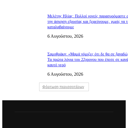
Μελέτης Ηλίας: Πολλοί γονείς παρασυρόμαστε 
την άσκηση εξουσίας και ξεφεύγουμε, χωρίς να τ
καταλαβαίνουμε
6 Αυγούστου, 2026
Σαμοθράκη: «Μαμά νόμιζες ότι δε θα σε ξαναδώ
Τα πρώτα λόγια του 22χρονου που έπεσε σε κανά
καυτό νερό
6 Αυγούστου, 2026
Φόρτωση περισσοτέρων