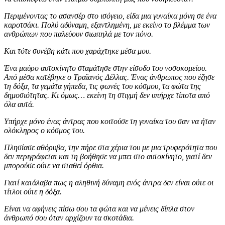
Περιμένοντας το ασανσέρ στο ισόγειο, είδα μια γυναίκα μόνη σε ένα
καροτσάκι. Πολύ αδύναμη, εξαντλημένη, με εκείνο το βλέμμα των
ανθρώπων που παλεύουν σιωπηλά με τον πόνο.
Και τότε συνέβη κάτι που χαράχτηκε μέσα μου.
Ένα μαύρο αυτοκίνητο σταμάτησε στην είσοδο του νοσοκομείου.
Από μέσα κατέβηκε ο Τραϊανός Δέλλας. Ένας άνθρωπος που έζησε
τη δόξα, τα γεμάτα γήπεδα, τις φωνές του κόσμου, τα φώτα της
δημοσιότητας. Κι όμως… εκείνη τη στιγμή δεν υπήρχε τίποτα από
όλα αυτά.
Υπήρχε μόνο ένας άντρας που κοιτούσε τη γυναίκα του σαν να ήταν
ολόκληρος ο κόσμος του.
Πλησίασε αθόρυβα, την πήρε στα χέρια του με μια τρυφερότητα που
δεν περιγράφεται και τη βοήθησε να μπει στο αυτοκίνητο, γιατί δεν
μπορούσε ούτε να σταθεί όρθια.
Γιατί κατάλαβα πως η αληθινή δύναμη ενός άντρα δεν είναι ούτε οι
τίτλοι ούτε η δόξα.
Είναι να αφήνεις πίσω σου τα φώτα και να μένεις δίπλα στον
άνθρωπό σου όταν αρχίζουν τα σκοτάδια.