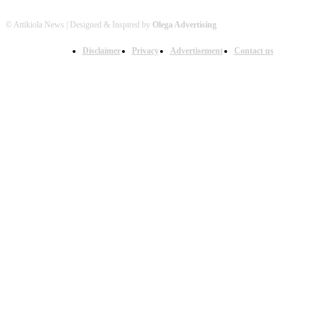
© Attikiola News | Designed & Inspired by
Olega Advertising
Disclaimer
Privacy
Advertisement
Contact us