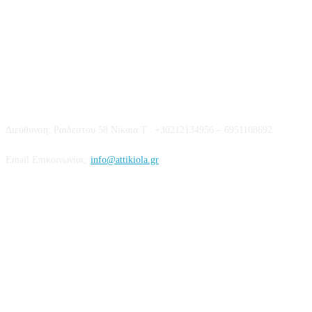
Επικοινωνία
Διεύθυνση: Ραιδεστού 58 Νίκαια Τ.: +30212134956 – 6951108692
Email Επικοινωνίας:
info@attikiola.gr
Βρείτε μας στα Social Media