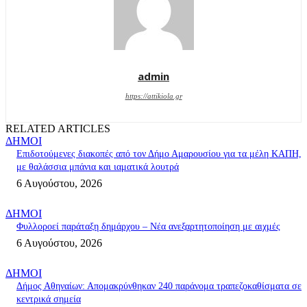
admin
https://attikiola.gr
RELATED ARTICLES
ΔΗΜΟΙ
Επιδοτούμενες διακοπές από τον Δήμο Αμαρουσίου για τα μέλη ΚΑΠΗ,
με θαλάσσια μπάνια και ιαματικά λουτρά
6 Αυγούστου, 2026
ΔΗΜΟΙ
Φυλλοροεί παράταξη δημάρχου – Νέα ανεξαρτητοποίηση με αιχμές
6 Αυγούστου, 2026
ΔΗΜΟΙ
Δήμος Αθηναίων: Απομακρύνθηκαν 240 παράνομα τραπεζοκαθίσματα σε
κεντρικά σημεία