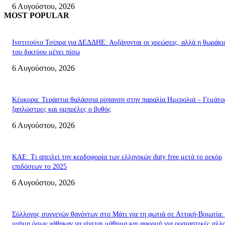
6 Αυγούστου, 2026
MOST POPULAR
Ινστιτούτο Τσίπρα για ΔΕΔΔΗΕ: Αυξάνονται οι χρεώσεις, αλλά η θωράκι
του δικτύου μένει πίσω
6 Αυγούστου, 2026
Κέρκυρα: Τεράστια θαλάσσια ρύπανση στην παραλία Ημερολιά – Γεμάτο
ξαπλώστρες και ομπρέλες ο βυθός
6 Αυγούστου, 2026
ΚΑΕ: Τι απειλεί την κερδοφορία των ελληνικών duty free μετά το ρεκόρ
επιδόσεων το 2025
6 Αυγούστου, 2026
Σύλλογος συγγενών θανόντων στο Μάτι για τη φωτιά σε Αττική-Βοιωτία:
μνήμη όσων χάθηκαν να γίνεται μάθημα και αφορμή για ουσιαστικές αλλ