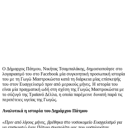
Ο Δήμαρχος Πάτμου, Νικήτας Τσαμπαλάκης, δημοσιοποίησε στο
λογαριασμό του στο Facebook μία συγκινητική προσωπική ιστορία
του με τη Γωγώ Μαστροκώστα κατά τη διάρκεια μίας επίσκεψής
του στον Ευαγγελισμό πριν από μερικούς μήνες. Η ιστορία του
είναι μία πραγματική ωδή στη σχέση της Γωγώς Μαστροκώστα με
το σύζυγό της Τραϊανό Δέλλα, η οποία παρέμεινε δυνατή παρά τις
περιπέτειες υγείας της Γωγώς.
Αναλυτικά η ιστορία του Δημάρχου Πάτμου
«Πριν από λίγους μήνες, βρέθηκα στο νοσοκομείο Ευαγγελισμό για
να επισκεφτώ έναν Πάτμιο συμπολίτη μας που νοσηλευόταν.