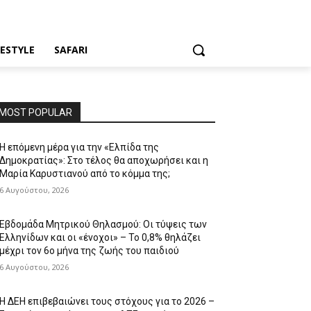
FESTYLE
SAFARI
MOST POPULAR
Η επόμενη μέρα για την «Ελπίδα της
Δημοκρατίας»: Στο τέλος θα αποχωρήσει και η
Μαρία Καρυστιανού από το κόμμα της;
6 Αυγούστου, 2026
Εβδομάδα Μητρικού Θηλασμού: Οι τύψεις των
Ελληνίδων και οι «ένοχοι» – Το 0,8% θηλάζει
μέχρι τον 6ο μήνα της ζωής του παιδιού
6 Αυγούστου, 2026
Η ΔΕΗ επιβεβαιώνει τους στόχους για το 2026 –