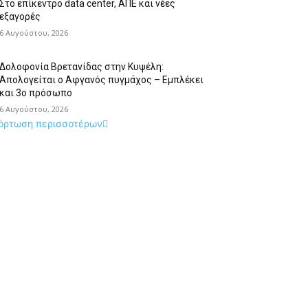
Στο επίκεντρο data center, ΑΠΕ και νέες
εξαγορές
6 Αυγούστου, 2026
Δολοφονία Βρετανίδας στην Κυψέλη:
Απολογείται ο Αφγανός πυγμάχος – Εμπλέκει
και 3ο πρόσωπο
6 Αυγούστου, 2026
όρτωση περισσοτέρων