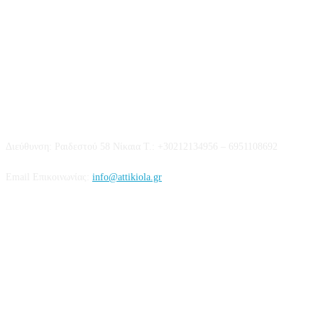
Επικοινωνία
Διεύθυνση: Ραιδεστού 58 Νίκαια Τ.: +30212134956 – 6951108692
Email Επικοινωνίας:
info@attikiola.gr
Βρείτε μας στα Social Media