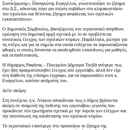
Συσπείρωσης», Παναγιώτης Ευαγγέλου, γνωστοποίησε το ζήτημα
στο Δ.Σ., κάνοντας λόγο για πτώση σοβάδων στο κλιμακοστάσιο
του σχολείου και θέτοντας ζήτημα ασφάλειας των σχολικών
εγκαταστάσεων.
Ο Δημοτικός Σύμβουλος, βασιζόμενος στο περιστατικό απηύθυνε
ερώτηση στη δημοτική αρχή σχετικά με το αν προβλέπεται
συνολικός έλεγχος των σχολικών κτιρίων. Παράλληλα, ρώτησε για
τις στέγες και για τα σημεία στα οποία ενδέχεται να παρουσιάζονται
φθορές οι οποίες δύνανται να αποδειχθούν επικίνδυνες για μαθητές
και εκπαιδευτικούς.
Η δήμαρχος Ραφήνας – Πικερμίου Δήμητρα Τσεβά ανέφερε πως
έχει ήδη πραγματοποιηθεί έλεγχος από εργολάβο, αλλά δεν είχε
στη διάθεση της επίσημο έγγραφο, για να παρουσιάσει στον κ.
Ευαγγέλου, κατόπιν αιτήματός του.
Δείτε ακόμη:
Στη συνέχεια, η κ. Λύγκου αποκάλυψε πως ο δήμος βρίσκεται
ακόμη σε αναμονή της έκθεσης του εργολάβου, γεγονός που
προκάλεσε νέα ερωτήματα σχετικά με την πορεία των ελέγχων και
την αποτύπωση της κατάστασης του σχολικού κτιρίου.
Το περιστατικό επανέφερε στο προσκήνιο το ζήτημα της