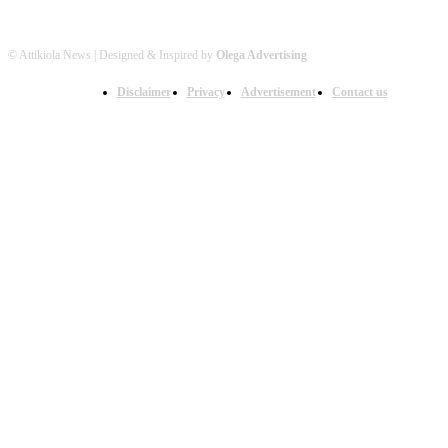
© Attikiola News | Designed & Inspired by
Olega Advertising
Disclaimer
Privacy
Advertisement
Contact us