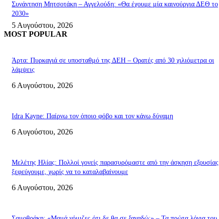
Συνάντηση Μητσοτάκη – Αγγελούδη: «Θα έχουμε μία καινούργια ΔΕΘ το
2030»
5 Αυγούστου, 2026
MOST POPULAR
Άρτα: Πυρκαγιά σε υποσταθμό της ΔΕΗ – Ορατές από 30 χιλιόμετρα οι
λάμψεις
6 Αυγούστου, 2026
Idra Kayne: Παίρνω τον όποιο φόβο και τον κάνω δύναμη
6 Αυγούστου, 2026
Μελέτης Ηλίας: Πολλοί γονείς παρασυρόμαστε από την άσκηση εξουσίας
ξεφεύγουμε, χωρίς να το καταλαβαίνουμε
6 Αυγούστου, 2026
Σαμοθράκη: «Μαμά νόμιζες ότι δε θα σε ξαναδώ;» – Τα πρώτα λόγια του